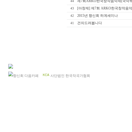
제7회ARKO한국창작음악제(국악부
44
[아창제] 제7회 ARKO한국창작음
43
2015년 향신회 하계세미나
42
건의드려봅니다
41
향신회 다음카페
사단법인 한국작곡가협회