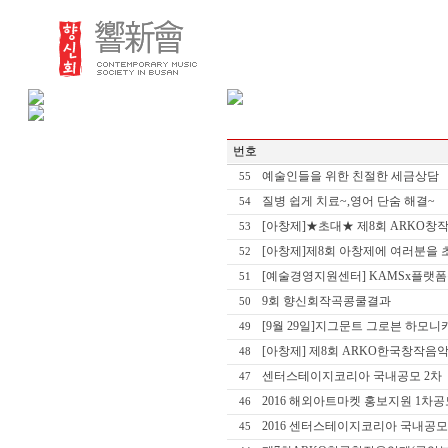
번호
예술인들을 위한 친절한 세금상담
55
질병 쉽게 치료~,영어 단숨 해결~
54
[아창제]★초대★ 제8회 ARKO창작
53
[아창제]제8회 아창제에 여러분을 
52
[예술경영지원센터] KAMSx플랫폼창
51
9회 향신회작곡콩쿨결과
50
[9월 29일]지그문트 그로븐 하모니
49
[아창제] 제8회 ARKO한국창작음
48
센터스테이지코리아 국내공모 2차
47
2016 해외아트마켓 홍보지원 1차공
46
2016 센터스테이지코리아 국내공모
45