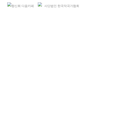
향신회 다음카페
사단법인 한국작곡가협회