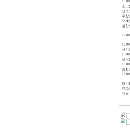
10:0
소그
진소
주창근
오세
김한밀
12:
13:0
성기업
15:0
전욱
16:
김한
17:
참가를
(향신
메일 또