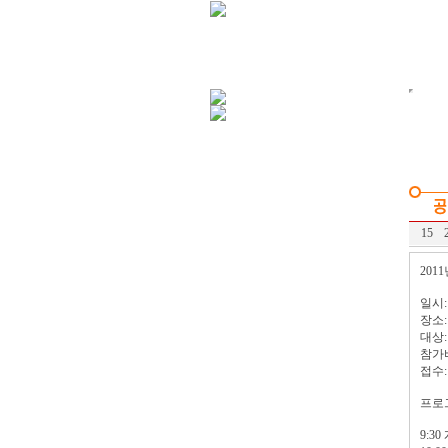
15
201
일시:
장소
대상:
참가비
접수:
프로
9:3