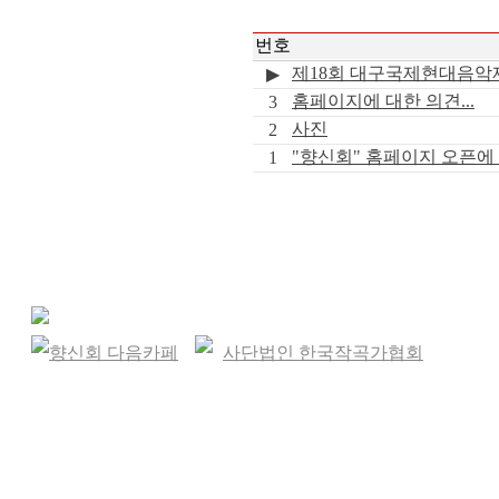
번호
제18회 대구국제현대음악
▶
홈페이지에 대한 의견...
3
사진
2
"향신회" 홈페이지 오픈에
1
향신회 다음카페
사단법인 한국작곡가협회