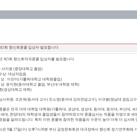
제5회 향신회콩쿨 입상자 발표합니다.
12년 제5회 향신회작곡콩쿨 입상자를 발표합니다
: 서지웅 (중앙대학교 졸업)
수상: 대상자없음
 상 : 이진미(가톨릭대학교 대학원졸업)
 상: 윤지현(동아대학교 졸업, 부산대 대학원 재학)
환(경상대학교 재학)
심사위원: 조은옥(동서대 교수) 진소영(동아대 강의전담교수), 이규봉(영남대 겸임교수)
쿨은 전국 14개 대학및 대학원(가톨릭대, 경상대, 경성대, 동아대, 동의대, 부산대, 숙명
 한세대, 한양대)의 재학생과 졸업생들이 참여하였으며 콩쿨심사는 작품을 익명으로 세
졌음을 알려드립니다. 특히 이번 콩쿨에 참여한 작품들의 수준이 높아 더욱 더 심사에 
식은 9월 27일(수) 오후7시30분 부산 금정문화회관 대극장에서 향신회 정기연주회때 