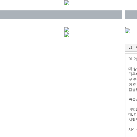
21
20
대 상
최우
우 수
장 려
김용
콩쿨
이번콩
대,
치뤄
시상