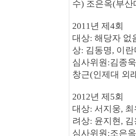
수) 조은옥(부산
2011년 제4회
대상: 해당자 없음
상: 김동명, 이
심사위원:김종욱(
창근(인제대 외
2012년 제5회
대상: 서지웅, 최
려상: 윤지현, 
심사위원:조은옥