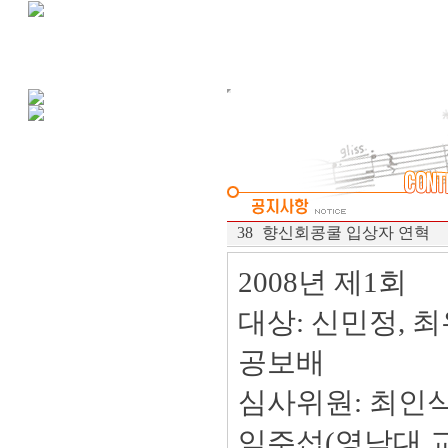
38
향신회콩쿨 입상자 연혁
2008년 제1회
대상: 신민정, 
공보배
심사위원: 최인식
임주섭(영남대 